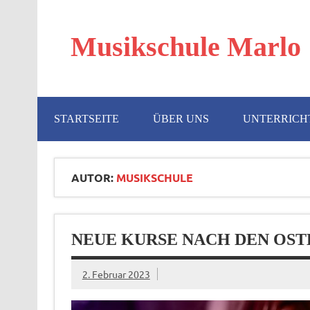
Zum
Inhalt
springen
Musikschule Marlo
Ihre Musikschule in Marl seit 2000
STARTSEITE
ÜBER UNS
UNTERRICH
AUTOR:
MUSIKSCHULE
NEUE KURSE NACH DEN OST
2. Februar 2023