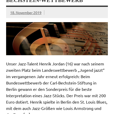
BECHSTEIN-WETTBEWERB
acklink panel
acklink panel
acklink Panel
18. November 2019
acklink
acklink
acklink
acklink panel
acklink panel
acklink
acklink
uy Hacklink
acklink
acklink
cklink satın al
acklink panel
acklink panel
Unser Jazz-Talent Henrik Jordan (16) war nach seinem
acklink panel
zweiten Platz beim Landeswettbewerb „Jugend jazzt“
acklink panel
acklink panel
im vergangenen Jahr erneut erfolgreich: Beim
acklink panel
Bundeswettbewerb der Carl-Bechstein-Stiftung in
acklink panel
acklink panel
Berlin gewann er den Sonderpreis für die beste
acklink panel
Interpretation eines Jazz-Stücks. Der Preis war mit 200
acklink panel
acklink panel
Euro dotiert. Henrik spielte in Berlin den St. Louis Blues,
acklink panel
acklink
mit dem auch Jazz-Größen wie Louis Armstrong und
acklink panel