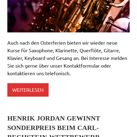
acklink panel
acklink panel
acklink panel
acklink panel
acklink panel
acklink panel
acklink panel
acklink panel
acklink panel
Auch nach den Osterferien bieten wir wieder neue
acklink panel
Kurse für Saxophone, Klarinette, Querflöte, Gitarre,
acklink panel
acklink panel
Klavier, Keyboard und Gesang an. Bei Interesse melden
acklink panel
Sie sich gerne über unser Kontaktformular oder
acklink panel
acklink panel
kontaktieren uns telefonisch.
acklink panel
luminati
acklink
WEITERLESEN
acklink Panel
acklink
acklink Panel
asal oku
acklink Panel
acklink Panel
HENRIK JORDAN GEWINNT
acklink panel
asal Oku
SONDERPREIS BEIM CARL-
acklink
acklink panel